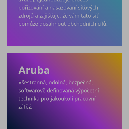
pořizování a nasazování síťových
zdrojů a zajišťuje, že vám tato síť
pomůže dosáhnout obchodních cílů.
Aruba
Všestranná, odolná, bezpečná,
softwarově definovaná výpočetní
technika pro jakoukoli pracovní
zátěž.