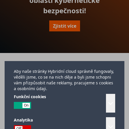
oblasti kybernetické
bezpečnosti!
Zjistit více
Item
1
of
Aby naše stránky Hybridní cloud správně fungovaly,
4
věděli jsme, co se na nich děje a byli jsme schopni
vám přizpůsobit naše reklamy, pracujeme s cookies
a osobními údaji.
Funkční cookies
Analytika