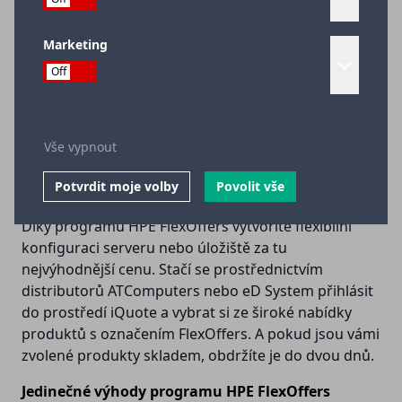
Marketing
Vše vypnout
HPE FlexOffers
Potvrdit moje volby
Povolit vše
Díky programu HPE FlexOffers vytvoříte flexibilní
konfiguraci serveru nebo úložiště za tu
nejvýhodnější cenu. Stačí se prostřednictvím
distributorů ATComputers nebo eD System přihlásit
do prostředí iQuote a vybrat si ze široké nabídky
produktů s označením FlexOffers. A pokud jsou vámi
zvolené produkty skladem, obdržíte je do dvou dnů.
Jedinečné výhody programu HPE FlexOffers