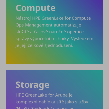
Compute
Nástroj HPE GreenLake for Compute
Ops Management automatizuje
složité a časově náročné operace
správy výpočetní techniky. Výsledkem
je její celkové zjednodušení.
Storage
HPE GreenLake for Aruba je
komplexní nabídka sítě jako služby
(NaaS). Zjednodušuje proces